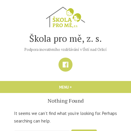
Skip
to
content
Škola pro mě, z. s.
Podpora inovativního vzdělávání v Ústí nad Orlicí
Facebook
MENU
+
EXPANDED
COLLAPSED
Nothing Found
It seems we can’t find what you’re looking for. Perhaps
searching can help.