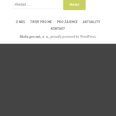
Vyhledávání
O NÁS
TŘÍDY PRO MĚ
PRO ZÁJEMCE
AKTUALITY
KONTAKT
Škola pro mě, z. s.
,
proudly powered by WordPress
.