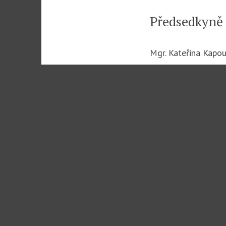
Předsedkyně
Mgr. Kateřina Kapo
Členové spol
Mgr. Michaela 
Mgr. Klára Kov
Simona Kubíčkov
Mgr. Vojtěch Pa
Mgr. Ondřej St
Bc. Petra Václa