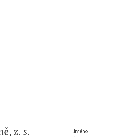
ě, z. s.
Jméno